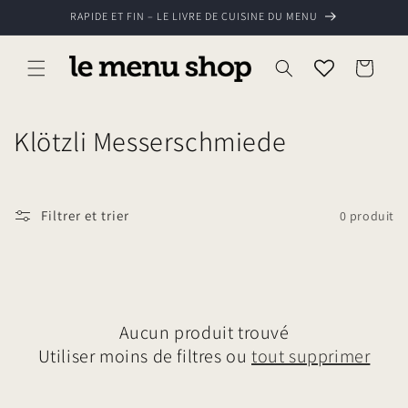
et
RAPIDE ET FIN – LE LIVRE DE CUISINE DU MENU
passer
au
contenu
Panier
C
Klötzli Messerschmiede
o
l
Filtrer et trier
0 produit
l
e
c
Aucun produit trouvé
t
Utiliser moins de filtres ou
tout supprimer
i