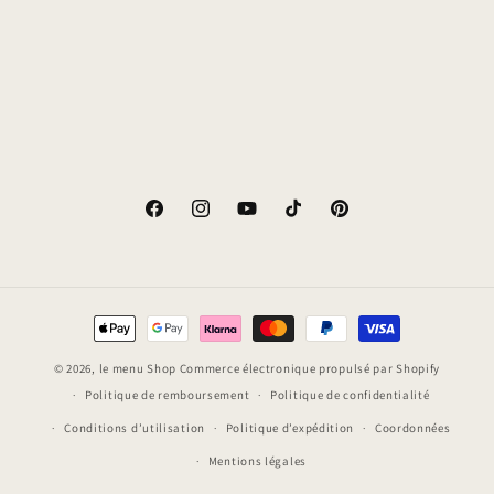
o
n
:
Facebook
Instagram
YouTube
TikTok
Pinterest
Moyens
de
© 2026,
le menu Shop
Commerce électronique propulsé par Shopify
paiement
Politique de remboursement
Politique de confidentialité
Conditions d’utilisation
Politique d’expédition
Coordonnées
Mentions légales