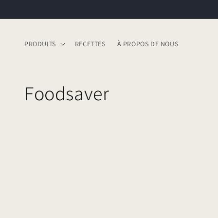
et
passer
au
contenu
PRODUITS
RECETTES
À PROPOS DE NOUS
C
Foodsaver
o
l
l
e