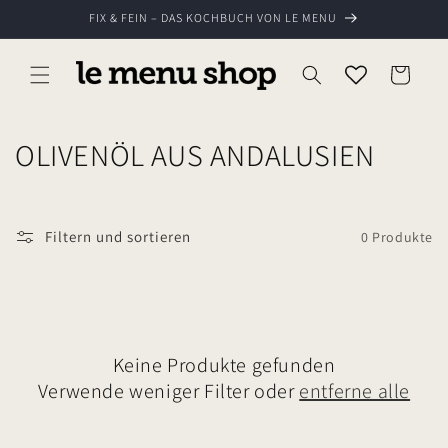
Direkt
FIX & FEIN – DAS KOCHBUCH VON LE MENU
zum
Inhalt
Warenkorb
K
OLIVENÖL AUS ANDALUSIEN
a
t
Filtern und sortieren
0 Produkte
e
g
o
Keine Produkte gefunden
r
Verwende weniger Filter oder
entferne alle
i