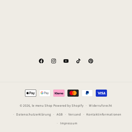
e
:
Facebook
Instagram
YouTube
TikTok
Pinterest
Zahlungsmethoden
© 2026,
le menu Shop
Powered by Shopify
Widerrufsrecht
Datenschutzerklärung
AGB
Versand
Kontaktinformationen
Impressum