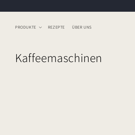
Direkt
zum
Inhalt
PRODUKTE
REZEPTE
ÜBER UNS
K
Kaffeemaschinen
a
t
e
g