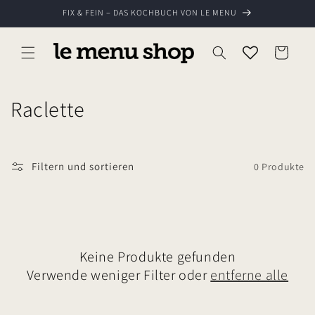
Direkt
FIX & FEIN – DAS KOCHBUCH VON LE MENU
zum
Inhalt
Warenkorb
K
Raclette
a
t
Filtern und sortieren
0 Produkte
e
g
o
Keine Produkte gefunden
r
Verwende weniger Filter oder
entferne alle
i