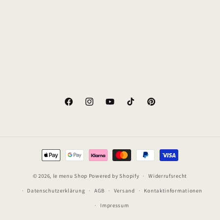
e
:
Facebook
Instagram
YouTube
TikTok
Pinterest
Zahlungsmethoden
© 2026,
le menu Shop
Powered by Shopify
Widerrufsrecht
Datenschutzerklärung
AGB
Versand
Kontaktinformationen
Impressum