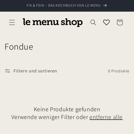
Direkt
FIX & FEIN – DAS KOCHBUCH VON LE MENU
zum
Inhalt
Warenkorb
K
Fondue
a
t
Filtern und sortieren
0 Produkte
e
g
o
Keine Produkte gefunden
r
Verwende weniger Filter oder
entferne alle
i