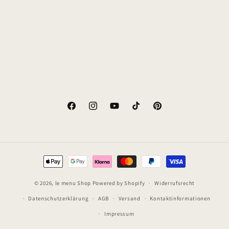
e
:
Facebook
Instagram
YouTube
TikTok
Pinterest
Zahlungsmethoden
© 2026,
le menu Shop
Powered by Shopify
Widerrufsrecht
Datenschutzerklärung
AGB
Versand
Kontaktinformationen
Impressum